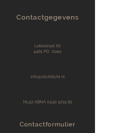
Contactgegevens
Leliestraat 67
4461 PD Goes
info@stichtlicht.nl
NL52 ABNA
0430 9719 82
Contactformulier