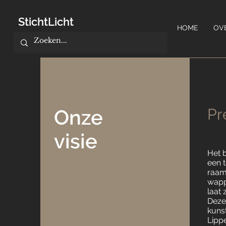
StichtLicht
HOME
OV
Onze
Pr
visie
Het b
een 
raam
wapp
laat 
Deze
kuns
Lipp