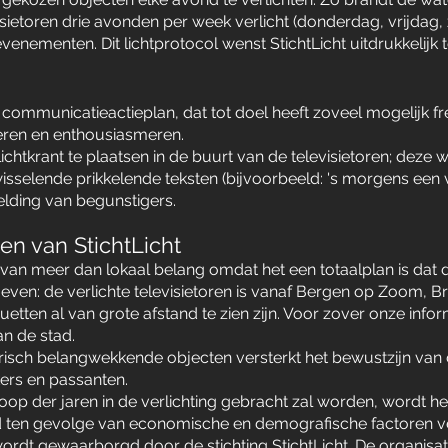
ietoren drie avonden per week verlicht (donderdag, vrijdag, z
venementen. Dit lichtprotocol wenst StichtLicht uitdrukkelijk
 communicatieactieplan, dat tot doel heeft zoveel mogelijk fr
meren en enthousiasmeren.
 lichtkrant te plaatsen in de buurt van de televisietoren; deze
wisselende prikkelende teksten (bijvoorbeeld: 's morgens een
ding van begunstigers.
en van StichtLicht
 is van meer dan lokaal belang omdat het een totaalplan is da
ven: de verlichte televisietoren is vanaf Bergen op Zoom, Bru
etten al van grote afstand te zien zijn. Voor zover onze informa
n de stad.
torisch belangwekkende objecten versterkt het bewustzijn va
ers en passanten.
op der jaren in de verlichting gebracht zal worden, wordt h
ad ten gevolge van economische en demografische factoren ve
ordt gewaarborgd door de stichting StichtLicht. De organisati