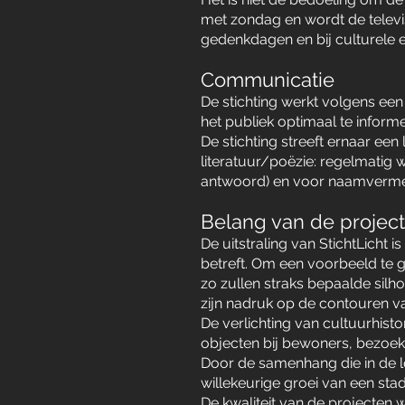
met zondag en wordt de televis
gedenkdagen en bij culturele e
Communicatie
De stichting werkt volgens een
het publiek optimaal te infor
De stichting streeft ernaar een
literatuur/poëzie: regelmatig 
antwoord) en voor naamvermel
Belang van de project
De uitstraling van StichtLicht
betreft. Om een voorbeeld te ge
zo zullen straks bepaalde silhou
zijn nadruk op de contouren va
De verlichting van cultuurhis
objecten bij bewoners, bezoek
Door de samenhang die in de lo
willekeurige groei van een st
De kwaliteit van de projecten w