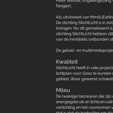
Peter Wessel, Engelengezang 
Fengler).
Als uitvloeisel van MmIiLlEeN
De stichting StichtLicht is in 
brengen. Nu dit gerealiseerd i
stichting StichtLicht hebben 
van de inmiddels ontbonden st
De geluid- en multimediapro
Kwaliteit
StichtLicht heeft in vele proj
lichtplan voor Goes te kunnen r
gebied. Waar gewenst schakelt 
Mileu
De (weinige) bezwaren die zijn 
energiegebruik en lichtvervuil
verlichting en het voorkomen va
Het is niet de bedoeling om d