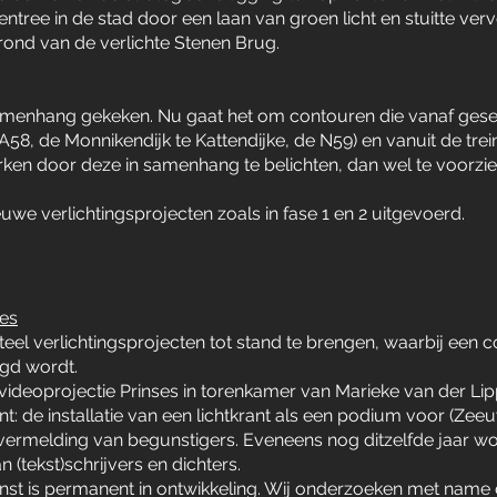
ntree in de stad door een laan van groen licht en stuitte verv
ond van de verlichte Stenen Brug.
menhang gekeken. Nu gaat het om contouren die vanaf gese
8, de Monnikendijk te Kattendijke, de N59) en vanuit de trein 
rken door deze in samenhang te belichten, dan wel te voorzie
uwe verlichtingsprojecten zoals in fase 1 en 2 uitgevoerd.
oes
nteel verlichtingsprojecten tot stand te brengen, waarbij een 
gd wordt.
videoprojectie Prinses in torenkamer van Marieke van der Li
nt: de installatie van een lichtkrant als een podium voor (Zee
ermelding van begunstigers. Eveneens nog ditzelfde jaar wo
(tekst)schrijvers en dichters.
t is permanent in ontwikkeling. Wij onderzoeken met name 