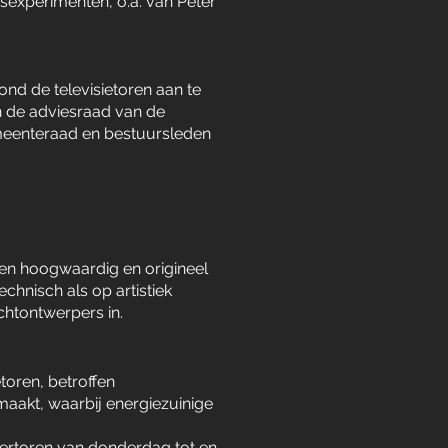
experimenten, o.a. van Peter
rond de televisietoren aan te
en de adviesraad van de
emeenteraad en bestuursleden
een hoogwaardig en origineel
chnisch als op artistiek
chtontwerpers in.
etoren, betroffen
maakt, waarbij energiezuinige
tertoren van donderdag tot en