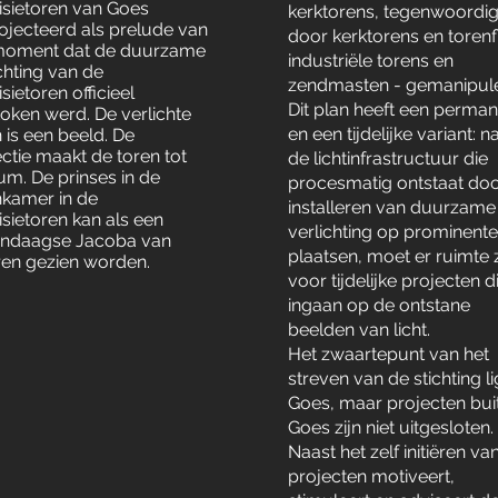
visietoren van Goes
kerktorens, tegenwoordi
ojecteerd als prelude van
door kerktorens en torenf
moment dat de duurzame
industriële torens en
chting van de
zendmasten - gemanipul
isietoren officieel
Dit plan heeft een perma
token werd. De verlichte
en een tijdelijke variant: n
 is een beeld. De
ectie maakt de toren tot
de lichtinfrastructuur die
um. De prinses in de
procesmatig ontstaat doo
nkamer in de
installeren van duurzame
isietoren kan als een
verlichting op prominent
ndaagse Jacoba van
plaatsen, moet er ruimte z
ren gezien worden.
voor tijdelijke projecten d
ingaan op de ontstane
beelden van licht.
Het zwaartepunt van het
streven van de stichting li
Goes, maar projecten bui
Goes zijn niet uitgesloten.
Naast het zelf initiëren va
projecten motiveert,