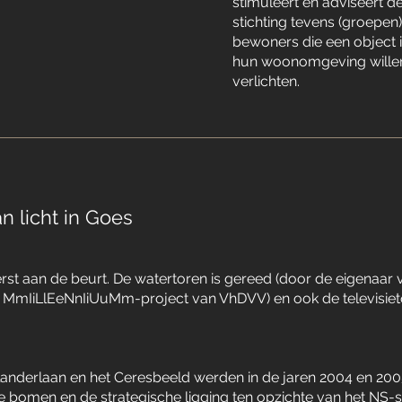
stimuleert en adviseert d
stichting tevens (groepen
bewoners die een object 
hun woonomgeving wille
verlichten.
an licht in Goes
 eerst aan de beurt. De watertoren is gereed (door de eigenaar
het MmIiLlEeNnIiUuMm-project van VhDVV) en ook de televisie
anderlaan en het Ceresbeeld werden in de jaren 2004 en 2005 
omen en de strategische ligging ten opzichte van het NS-sta