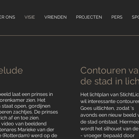
ER ONS
VISIE
VRIENDEN
PROJECTEN
PERS
SP
elude
Contouren va
de stad in lic
eeld laat een prinses in
Het lichtplan van StichtLi
torenkamer zien. Het
wil interessante contoure
 staat open, gordijnen
Goes uitlichten, zodat 's
eren zachtjes. De prinses
avonds een nieuw beeld 
zich af en toe zien.
de stad ontstaat. Hierme
 video van beeldend
wordt het silhouet van de
tenares Marieke van der
e (Rotterdam) werd op de
- vroeger bepaald door