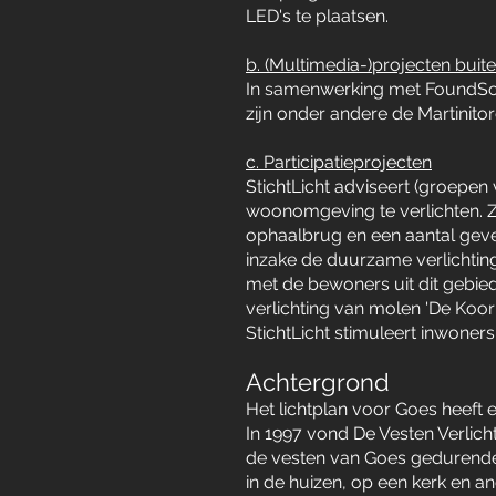
LED's te plaatsen.
b. (Multimedia-)projecten buit
In samenwerking met FoundSoun
zijn onder andere de Martinit
c. Participatieprojecten
StichtLicht adviseert (groepen
woonomgeving te verlichten. Z
ophaalbrug en een aantal geve
inzake de duurzame verlichti
met de bewoners uit dit gebie
verlichting van molen 'De Ko
StichtLicht stimuleert inwoners
Achtergrond
Het lichtplan voor Goes heeft 
In 1997 vond De Vesten Verlich
de vesten van Goes gedurende 
in de huizen, op een kerk en a