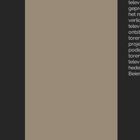
tele
gepr
het 
verli
telev
onts
toren
proj
podi
tore
telev
hede
Beie