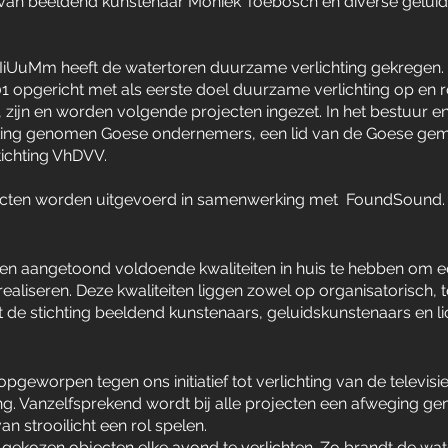
van beeldend kunstenaar Moniek Toebosch en diverse geluids
nIiUuMm heeft de watertoren duurzame verlichting gekregen.
2001 opgericht met als eerste doel duurzame verlichting op en 
s, zijn en worden volgende projecten ingezet. In het bestuur 
zitting genomen Goese ondernemers, een lid van de Goese g
ichting VhDVV.
jecten worden uitgevoerd in samenwerking met FoundSound.
ecten aangetoond voldoende kwaliteiten in huis te hebben om 
ealiseren. Deze kwaliteiten liggen zowel op organisatorisch, te
de stichting beeldend kunstenaars, geluidskunstenaars en li
opgeworpen tegen ons initiatief tot verlichting van de televisi
ing. Vanzelfsprekend wordt bij alle projecten een afweging ge
n strooilicht een rol spelen.
e gekozen objecten elke avond te verlichten. Zo brandt de wa