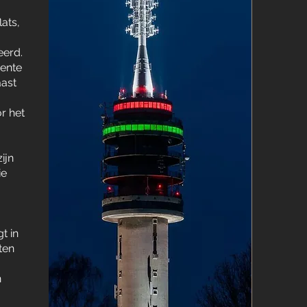
g
lats,
eerd.
nente
aast
r het
e
ijn
ie
gt in
ten
n