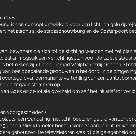
en Goes
d is een concept ontwikkeld voor een licht- en geluidproject
oren, het stadhuis, de stadsschouwburg en de Oosterpoort bet
 van) bewoners die zich tot de stichting wenden met het plan e
o zal er mogelijk een verlichtingsplan voor de Goese stads
ls betrokken zijn. De dorpsraad Wolphaartsdijk is door Stich
ng van beeldbepalende gebouwen in het dorp. In de omgevin
d overlegd over permanente verlichting van een aantal bomen
ornbloem' gaan stemmen op.
 van Goes en de lokale overheid om zelf het initiatief tot verl
een voorgeschiedenis.
t plaats: een wandeling met licht, beeld en geluid van zons
3 dagen. Vier kilometer bomen werden aangelicht, er waren be
ndere gebouwen. De televisietoren was bij die gelegenheid ook