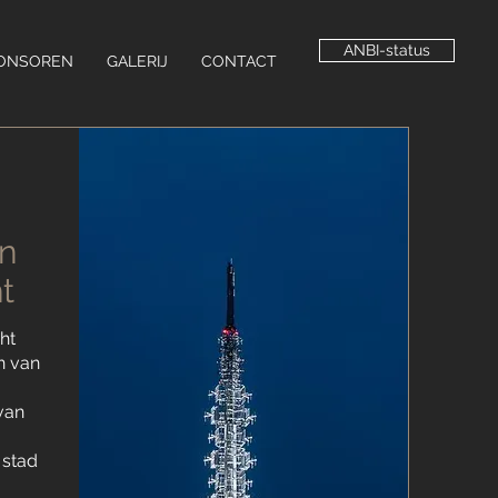
ANBI-status
ONSOREN
GALERIJ
CONTACT
n
ht
cht
n van
van
e
 stad