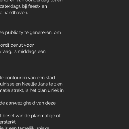
aterdag), bij feest- en
 te handhaven.
ee publicity te genereren, om
 wordt benut voor
 vraag, 's middags een
t de contouren van een stad
inisse en Neeltje Jans te zien;
tie strekt, is het plan uniek in
n de aanwezigheid van deze
et besef van de planmatige of
rsterkt.
e is een tamelijk unieke