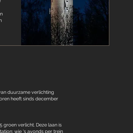
e
)
in
n
 van duurzame verlichting
toren heeft sinds december
groen verlicht. Deze laan is
tion: wie 's avonds per trein