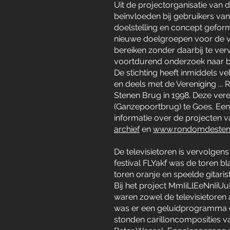
Uit de projectorganisatie van di
beïnvloeden bij gebruikers van
doelstelling en concept geform
nieuwe doelgroepen voor de ver
bereiken zonder daarbij te ver
voortdurend onderzoek naar b
De stichting heeft inmiddels v
en deels met de Vereniging ..
Stenen Brug in 1998. Deze ver
(Ganzepoortbrug) te Goes. Een
informatie over de projecten
archief
en
www.rondomdesten
De televisietoren is vervolgen
festival FLYakf was de toren b
toren oranje en speelde gitari
Bij het project MmIiLlEeNnIiU
waren zowel de televisietoren 
was er een geluidprogramma d
stonden carilloncomposities v