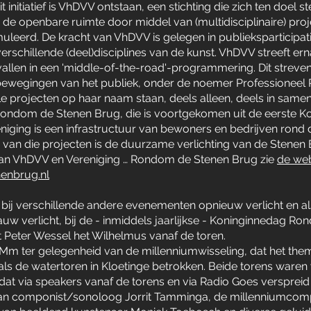
t initiatief is VhDVV ontstaan, een stichting die zich ten doel 
 de openbare ruimte door middel van (multidisciplinaire) pro
uleerd. De kracht van VhDVV is gelegen in publieksparticipati
schillende (deel)disciplines van de kunst. VhDVV streeft ern
vallen in een 'middle-of-the-road'-programmering. Dit streven
ewegingen van het publiek, onder de noemer Professioneel P
ele projecten op haar naam staan, deels alleen, deels in same
. Rondom de Stenen Brug, die is voortgekomen uit de eerste
eniging is een infrastructuur van bewoners en bedrijven rond
 van die projecten is de duurzame verlichting van de Stene
 van VhDVV en Vereniging … Rondom de Stenen Brug zie
de web
enbrug.nl
s bij verschillende andere evenementen opnieuw verlicht en al
lauw verlicht, bij de - inmiddels jaarlijkse - Koninginnedag
st Peter Wessel het Wilhelmus vanaf de toren.
uMm ter gelegenheid van de millenniumwisseling, dat het th
als de watertoren in Kloetinge betrokken. Beide torens waren 
at via speakers vanaf de torens en via Radio Goes verspre
an componist/sonoloog Jorrit Tamminga, de millenniumcompos