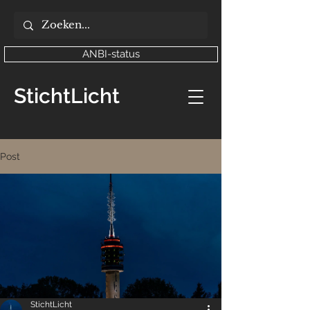
ANBI-status
StichtLicht
Post
StichtLicht