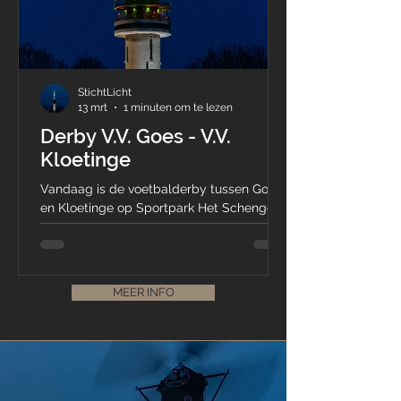
StichtLicht
13 mrt
1 minuten om te lezen
Derby V.V. Goes - V.V.
Kloetinge
Vandaag is de voetbalderby tussen Goes
en Kloetinge op Sportpark Het Schenge,
naast de tv-toren. Kloetinge Fanatics, de
supportersvereniging van V.V. Kloetinge
vroeg ons of de ringen van de toren dit
weekend groen-wit mogen. Dat doen we
MEER INFO
dan natuurlijk :-) .