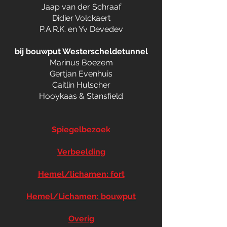
Jaap van der Schraaf
Didier Volckaert
P.A.R.K. en Yv Devedev
bij bouwput Westerscheldetunnel
Marinus Boezem
Gertjan Evenhuis
Caitlin Hulscher
Hooykaas & Stansfield
Spiegelbezoek
Verbeelding
Hemel/lichamen: fort
Hemel/Lichamen: bouwput
Overig